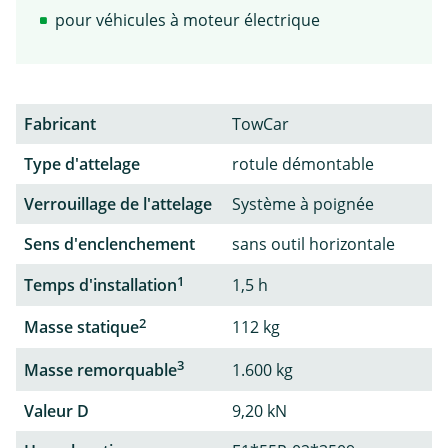
pour véhicules à moteur électrique
Fabricant
TowCar
Type d'attelage
rotule démontable
Verrouillage de l'attelage
Système à poignée
Sens d'enclenchement
sans outil horizontale
1
Temps d'installation
1,5 h
2
Masse statique
112 kg
3
Masse remorquable
1.600 kg
Valeur D
9,20 kN