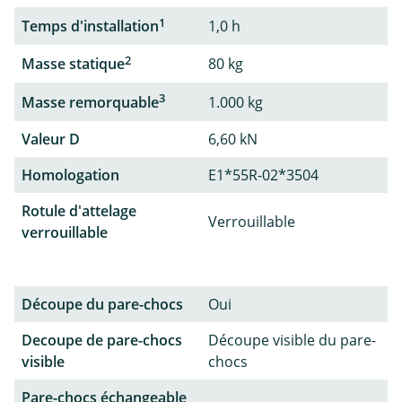
1
Temps d'installation
1,0 h
2
Masse statique
80 kg
3
Masse remorquable
1.000 kg
Valeur D
6,60 kN
Homologation
E1*55R-02*3504
Rotule d'attelage
Verrouillable
verrouillable
Découpe du pare-chocs
Oui
Decoupe de pare-chocs
Découpe visible du pare-
visible
chocs
Pare-chocs échangeable