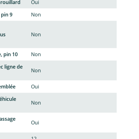
rouillard
Oui
 pin 9
Non
lus
Non
, pin 10
Non
c ligne de
Non
semblée
Oui
éhicule
Non
passage
Oui
12