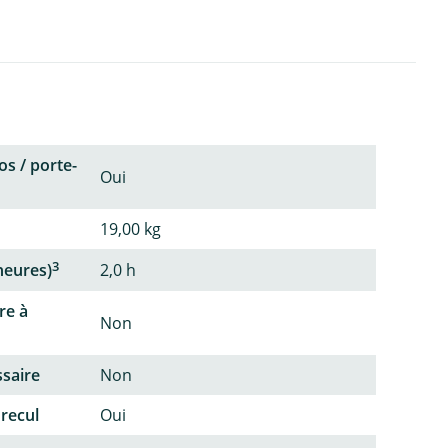
os / porte-
Oui
19,00 kg
3
heures)
2,0 h
re à
Non
ssaire
Non
 recul
Oui