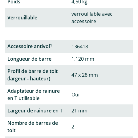
Poids
4,50 kg
verrouillable avec
Verrouillable
accessoire
1
Accessoire antivol
136418
Longueur de barre
1.120 mm
Profil de barre de toit
47 x 28 mm
(largeur - hauteur)
Adaptateur de rainure
Oui
en T utilisable
Largeur de rainure en T
21 mm
Nombre de barres de
2
toit