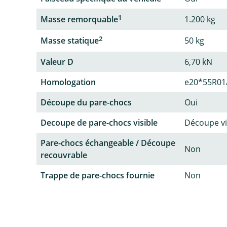
1
Masse remorquable
1.200 kg
2
Masse statique
50 kg
Valeur D
6,70 kN
Homologation
e20*55R01
Découpe du pare-chocs
Oui
Decoupe de pare-chocs visible
Découpe vi
Pare-chocs échangeable / Découpe
Non
recouvrable
Trappe de pare-chocs fournie
Non