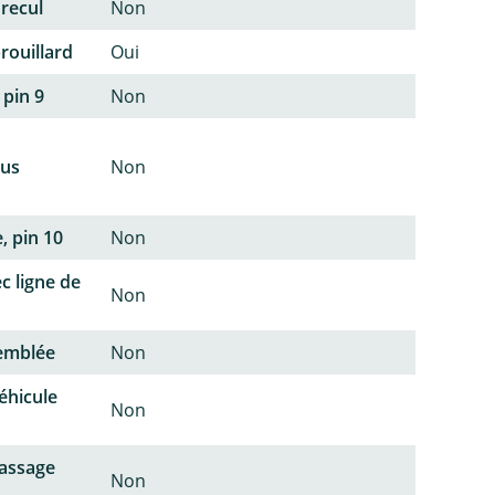
 recul
Non
rouillard
Oui
 pin 9
Non
lus
Non
, pin 10
Non
c ligne de
Non
semblée
Non
éhicule
Non
passage
Non