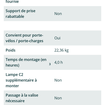
fournie
Support de prise
Non
rabattable
Convient pour porte-
Oui
vélos / porte-charges
Poids
22,36 kg
Temps de montage (en
4,0 h
3
heures)
Lampe C2
supplémentaire à
Non
monter
Passage à la valise
Non
nécessaire