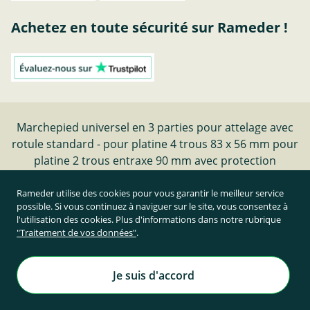
Achetez en toute sécurité sur Rameder !
Marchepied universel en 3 parties pour attelage avec
rotule standard - pour platine 4 trous 83 x 56 mm pour
platine 2 trous entraxe 90 mm avec protection
antiderapantechez Rameder
Rameder utilise des cookies pour vous garantir le meilleur service
possible. Si vous continuez à naviguer sur le site, vous consentez à
Résilier le contrat
l'utilisation des cookies. Plus d'informations dans notre rubrique
"Traitement de vos données"
.
Prix TTC et hors frais de port
Rameder Attelage France
Je suis d'accord
Tous droits réservés. | © Copyright 1995-2026