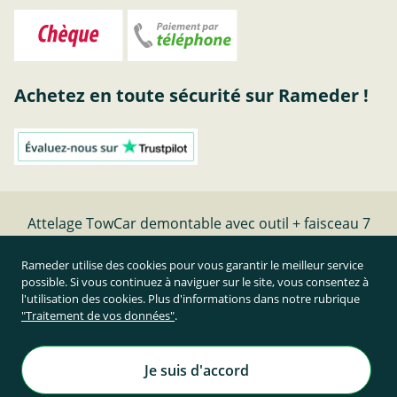
Achetez en toute sécurité sur Rameder !
Attelage TowCar demontable avec outil + faisceau 7
broches - date de fabrication - | Rameder Attelage
Rameder utilise des cookies pour vous garantir le meilleur service
possible. Si vous continuez à naviguer sur le site, vous consentez à
Résilier le contrat
l'utilisation des cookies. Plus d'informations dans notre rubrique
"Traitement de vos données"
.
Prix TTC et hors frais de port
Rameder Attelage France
Je suis d'accord
Tous droits réservés. | © Copyright 1995-2026