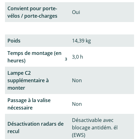
Convient pour porte-
Oui
vélos / porte-charges
Poids
14,39 kg
Temps de montage (en
3,0 h
3
heures)
Lampe C2
supplémentaire à
Non
monter
Passage à la valise
Non
nécessaire
Désactivable avec
Désactivation radars de
blocage antidém. él
recul
(EWS)