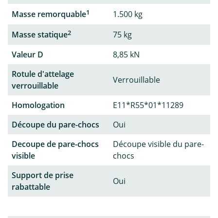
1
Masse remorquable
1.500 kg
2
Masse statique
75 kg
Valeur D
8,85 kN
Rotule d'attelage
Verrouillable
verrouillable
Homologation
E11*R55*01*11289
Découpe du pare-chocs
Oui
Decoupe de pare-chocs
Découpe visible du pare-
visible
chocs
Support de prise
Oui
rabattable