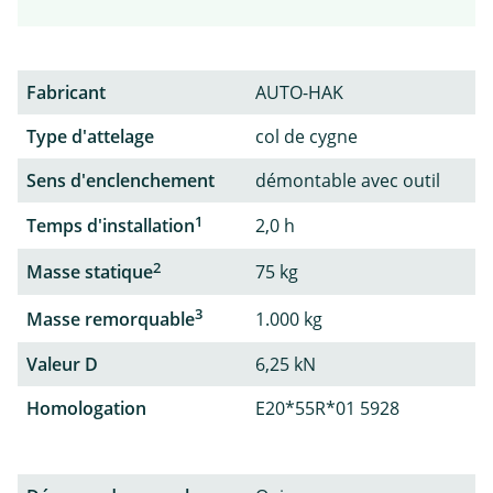
Fabricant
AUTO-HAK
Type d'attelage
col de cygne
Sens d'enclenchement
démontable avec outil
1
Temps d'installation
2,0 h
2
Masse statique
75 kg
3
Masse remorquable
1.000 kg
Valeur D
6,25 kN
Homologation
E20*55R*01 5928