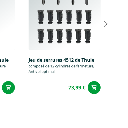
hule
Jeu de serrures 4512 de Thule
Jeu de
ure,
composé de 12 cylindres de fermeture,
composé
Antivol optimal
Antivol
73,99 €
Ajouter au panier
Ajouter a