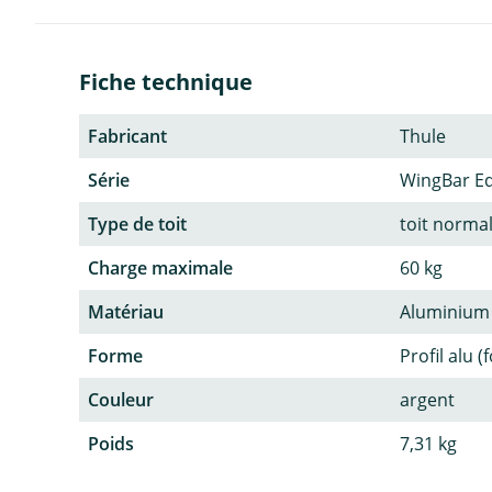
Fiche technique
Fabricant
Thule
Série
WingBar E
Type de toit
toit normal
Charge maximale
60 kg
Matériau
Aluminium
Forme
Profil alu (
Couleur
argent
Poids
7,31 kg