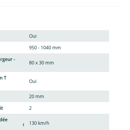
Oui
950 - 1040 mm
argeur -
80 x 30 mm
n T
Oui
20 mm
it
2
dée
130 km/h
1