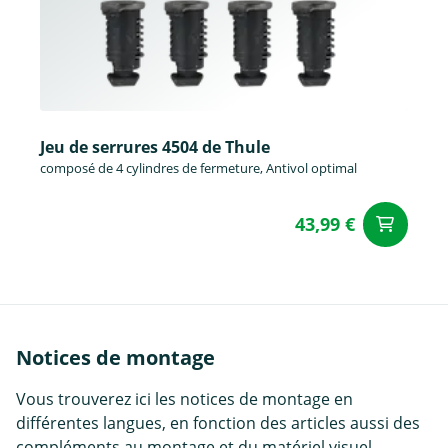
Jeu de serrures 4504 de Thule
composé de 4 cylindres de fermeture, Antivol optimal
43,99 €
Aj
Notices de montage
Vous trouverez ici les notices de montage en
différentes langues, en fonction des articles aussi des
compléments au montage et du matériel visuel