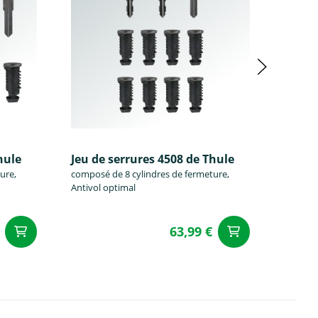
hule
Jeu de serrures 4508 de Thule
Jeu de
ure,
composé de 8 cylindres de fermeture,
composé
Antivol optimal
Antivol
63,99 €
Ajouter au panier
Ajouter a