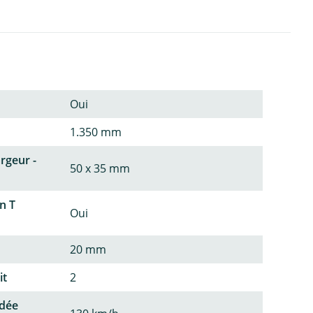
Oui
1.350 mm
argeur -
50 x 35 mm
n T
Oui
20 mm
it
2
dée