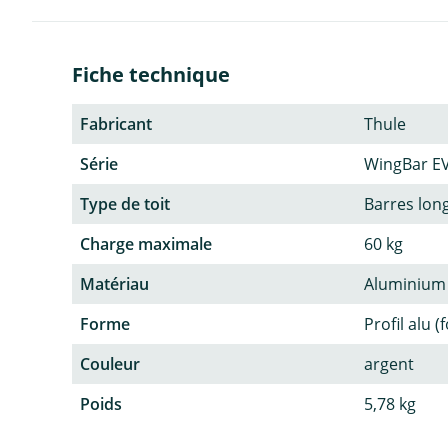
Fiche technique
Fabricant
Thule
Série
WingBar E
Type de toit
Barres lon
Charge maximale
60 kg
Matériau
Aluminium
Forme
Profil alu (
Couleur
argent
Poids
5,78 kg