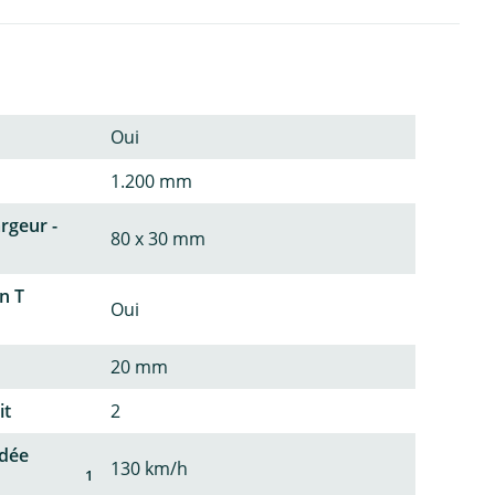
Oui
1.200 mm
argeur -
80 x 30 mm
n T
Oui
20 mm
it
2
dée
130 km/h
1