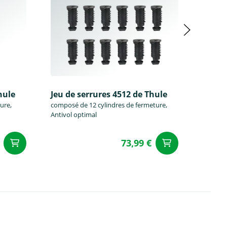
hule
Jeu de serrures 4512 de Thule
Jeu de
ure,
composé de 12 cylindres de fermeture,
composé
Antivol optimal
Antivol
73,99 €
Ajouter au panier
Ajouter a