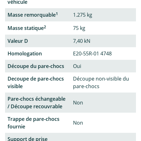
véhicule
1
Masse remorquable
1.275 kg
2
Masse statique
75 kg
Valeur D
7,40 kN
Homologation
E20-55R-01 4748
Découpe du pare-chocs
Oui
Decoupe de pare-chocs
Découpe non-visible du
visible
pare-chocs
Pare-chocs échangeable
Non
/ Découpe recouvrable
Trappe de pare-chocs
Non
fournie
Support de prise