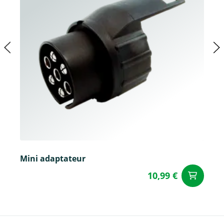
Mini adaptateur
10,99 €
Aj