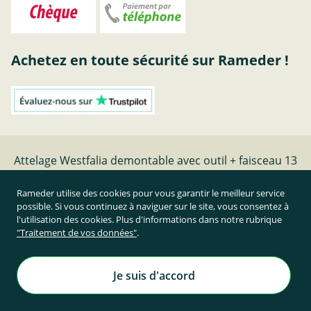
Achetez en toute sécurité sur Rameder !
Attelage Westfalia demontable avec outil + faisceau 13
broches - date de fabrication - | Rameder Attelage
Rameder utilise des cookies pour vous garantir le meilleur service
possible. Si vous continuez à naviguer sur le site, vous consentez à
Résilier le contrat
l'utilisation des cookies. Plus d'informations dans notre rubrique
"Traitement de vos données"
.
Prix TTC et hors frais de port
Rameder Attelage France
Je suis d'accord
Tous droits réservés. | © Copyright 1995-2026