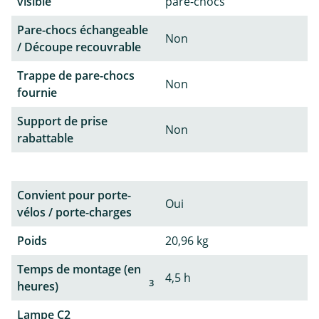
visible
pare-chocs
Pare-chocs échangeable
Non
/ Découpe recouvrable
Trappe de pare-chocs
Non
fournie
Support de prise
Non
rabattable
Convient pour porte-
Oui
vélos / porte-charges
Poids
20,96 kg
Temps de montage (en
4,5 h
3
heures)
Lampe C2