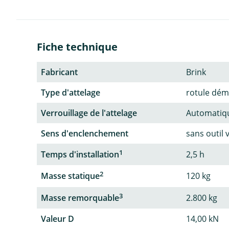
Fiche technique
Fabricant
Brink
Type d'attelage
rotule dém
Verrouillage de l'attelage
Automatiq
Sens d'enclenchement
sans outil 
1
Temps d'installation
2,5 h
2
Masse statique
120 kg
3
Masse remorquable
2.800 kg
Valeur D
14,00 kN