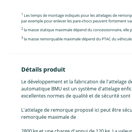
1
Les temps de montage indiqués pour les attelages de remorque 
par exemple pour enlever les pare-chocs peuvent fortement vari
2
la masse statique maximale dépend du concessionnaire, elle p
3
la masse remorquable maximale dépend du PTAC du véhicule, e
Détails produit
Le développement et la fabrication de l'attelage d
automatique BMU est un système d'attelage enfiché
excellentes normes de qualité et de sécurité sont a
L'attelage de remorque proposé ici peut être sécu
remorquée maximale de
2800 kg et une charge d'appui de 120 kg. La valeur