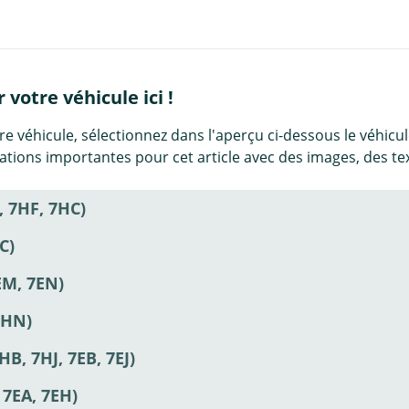
votre véhicule ici !
e véhicule, sélectionnez dans l'aperçu ci-dessous le véhicule 
mations importantes pour cet article avec des images, des t
 7HF, 7HC)
C)
EM, 7EN)
SHN)
, 7HJ, 7EB, 7EJ)
7EA, 7EH)