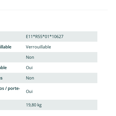
E11*R55*01*10627
llable
Verrouillable
Non
able
Oui
us
Non
os / porte-
Oui
19,80 kg