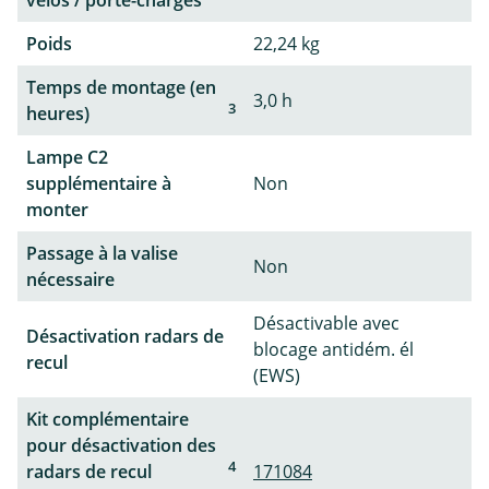
vélos / porte-charges
Poids
22,24 kg
Temps de montage (en
3,0 h
3
heures)
Lampe C2
supplémentaire à
Non
monter
Passage à la valise
Non
nécessaire
Désactivable avec
Désactivation radars de
blocage antidém. él
recul
(EWS)
Kit complémentaire
pour désactivation des
4
radars de recul
171084