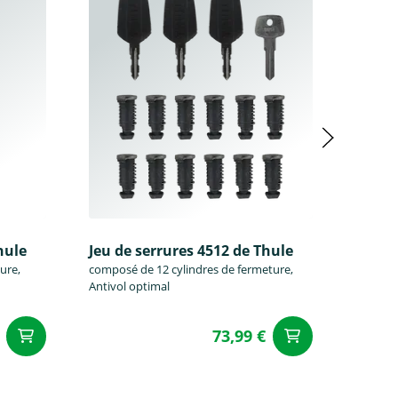
hule
Jeu de serrures 4512 de Thule
Jeu de
ure,
composé de 12 cylindres de fermeture,
composé
Antivol optimal
Antivol
73,99 €
Ajouter au panier
Ajouter a