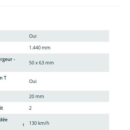
Oui
1.440 mm
argeur -
50 x 63 mm
n T
Oui
20 mm
it
2
dée
130 km/h
1