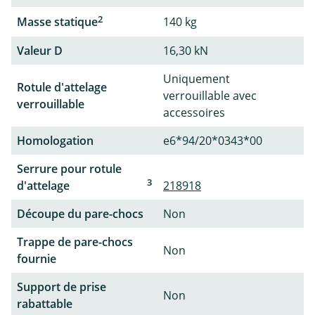
2
Masse statique
140 kg
Valeur D
16,30 kN
Uniquement
Rotule d'attelage
verrouillable avec
verrouillable
accessoires
Homologation
e6*94/20*0343*00
Serrure pour rotule
3
d'attelage
218918
Découpe du pare-chocs
Non
Trappe de pare-chocs
Non
fournie
Support de prise
Non
rabattable