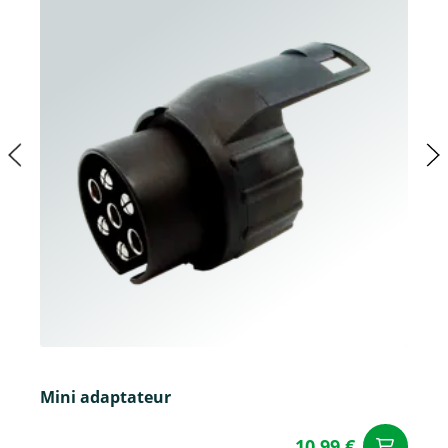
Mini adaptateur
10,99 €
Aj