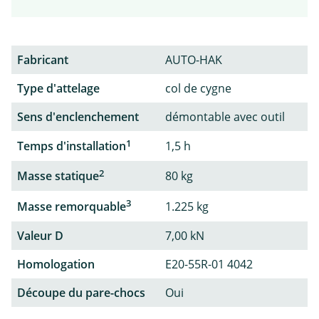
Fabricant
AUTO-HAK
Type d'attelage
col de cygne
Sens d'enclenchement
démontable avec outil
1
Temps d'installation
1,5 h
2
Masse statique
80 kg
3
Masse remorquable
1.225 kg
Valeur D
7,00 kN
Homologation
E20-55R-01 4042
Découpe du pare-chocs
Oui