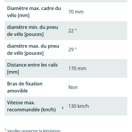
Diamètre max. cadre du
70 mm
vélo [mm]
diamètre min. du pneu
22 "
de vélo [pouces]
diamètre max. du pneu
29 "
de vélo [pouces]
Distance entre les rails
170 mm
[mm]
Bras de fixation
Non
amovible
Vitesse max.
130 km/h
1
recommandée (km/h)
1
Veuillez respecter la législation.