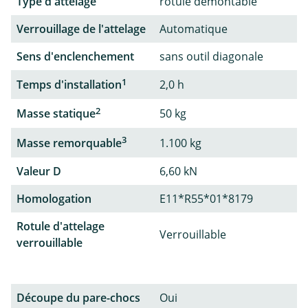
Type d'attelage
rotule démontable
Verrouillage de l'attelage
Automatique
Sens d'enclenchement
sans outil diagonale
1
Temps d'installation
2,0 h
2
Masse statique
50 kg
3
Masse remorquable
1.100 kg
Valeur D
6,60 kN
Homologation
E11*R55*01*8179
Rotule d'attelage
Verrouillable
verrouillable
Découpe du pare-chocs
Oui