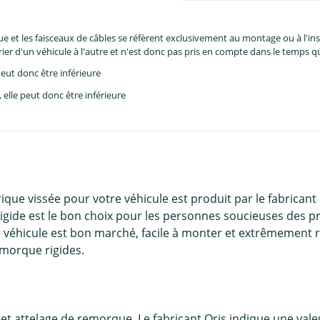
et les faisceaux de câbles se réfèrent exclusivement au montage ou à l'inst
er d'un véhicule à l'autre et n'est donc pas pris en compte dans le temps 
eut donc être inférieure
lle peut donc être inférieure
ique vissée pour votre véhicule est produit par le fabrican
gide est le bon choix pour les personnes soucieuses des prix
 véhicule est bon marché, facile à monter et extrêmement ro
emorque rigides.
et attelage de remorque. Le fabricant Oris indique une vale