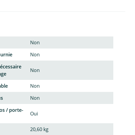
Non
ournie
Non
écessaire
Non
age
able
Non
us
Non
os / porte-
Oui
20,60 kg