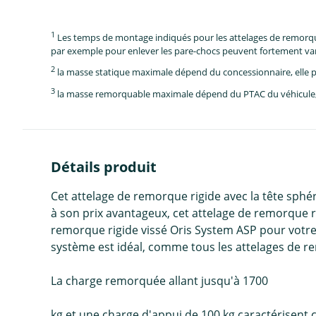
1
Les temps de montage indiqués pour les attelages de remorque 
par exemple pour enlever les pare-chocs peuvent fortement vari
2
la masse statique maximale dépend du concessionnaire, elle p
3
la masse remorquable maximale dépend du PTAC du véhicule, e
Détails produit
Cet attelage de remorque rigide avec la tête sphér
à son prix avantageux, cet attelage de remorque ri
remorque rigide vissé Oris System ASP pour votre
système est idéal, comme tous les attelages de r
La charge remorquée allant jusqu'à 1700
kg et une charge d'appui de 100 kg caractérisent c