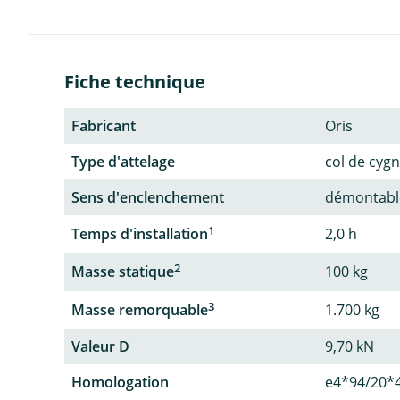
Fiche technique
Fabricant
Oris
Type d'attelage
col de cyg
Sens d'enclenchement
démontable
1
Temps d'installation
2,0 h
2
Masse statique
100 kg
3
Masse remorquable
1.700 kg
Valeur D
9,70 kN
Homologation
e4*94/20*