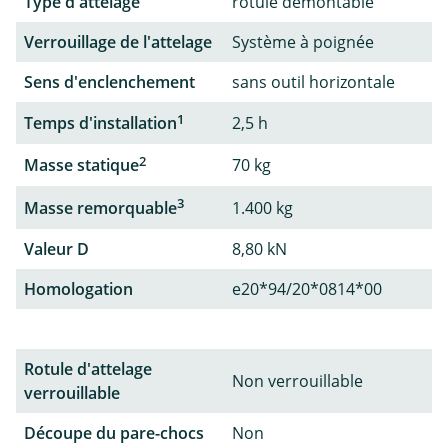
Type d'attelage
rotule démontable
Verrouillage de l'attelage
Système à poignée
Sens d'enclenchement
sans outil horizontale
1
Temps d'installation
2,5 h
2
Masse statique
70 kg
3
Masse remorquable
1.400 kg
Valeur D
8,80 kN
Homologation
e20*94/20*0814*00
Rotule d'attelage
Non verrouillable
verrouillable
Découpe du pare-chocs
Non