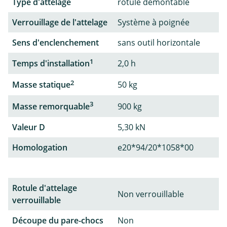
Type d'attelage
rotule démontable
Verrouillage de l'attelage
Système à poignée
Sens d'enclenchement
sans outil horizontale
1
Temps d'installation
2,0 h
2
Masse statique
50 kg
3
Masse remorquable
900 kg
Valeur D
5,30 kN
Homologation
e20*94/20*1058*00
Rotule d'attelage
Non verrouillable
verrouillable
Découpe du pare-chocs
Non