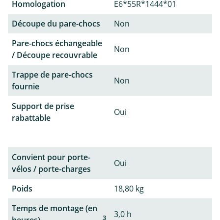
Homologation
E6*55R*1444*01
Découpe du pare-chocs
Non
Pare-chocs échangeable
Non
/ Découpe recouvrable
Trappe de pare-chocs
Non
fournie
Support de prise
Oui
rabattable
Convient pour porte-
Oui
vélos / porte-charges
Poids
18,80 kg
Temps de montage (en
3,0 h
3