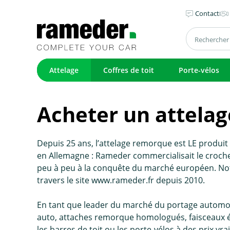
Contact
Attelage
Coffres de toit
Porte-vélos
Acheter un attelage
Depuis 25 ans, l’attelage remorque est LE produi
en Allemagne : Rameder commercialisait le crochet 
peu à peu à la conquête du marché européen. No
travers le site www.rameder.fr depuis 2010.
En tant que leader du marché du portage automo
auto, attaches remorque homologués, faisceaux él
les barres de toit ou les porte-vélos à des prix v