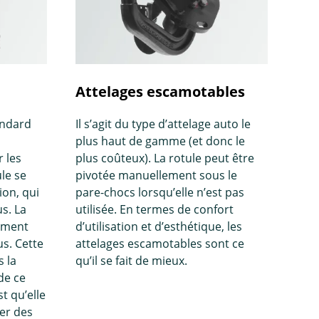
Attelages escamotables
andard
Il s’agit du type d’attelage auto le
plus haut de gamme (et donc le
 les
plus coûteux). La rotule peut être
ule se
pivotée manuellement sous le
ion, qui
pare-chocs lorsqu’elle n’est pas
s. La
utilisée. En termes de confort
lement
d’utilisation et d’esthétique, les
us. Cette
attelages escamotables sont ce
s la
qu’il se fait de mieux.
de ce
t qu’elle
xer des