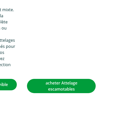
t mixte.
la
lète
s ou
s
ttelages
és pour
vos
vez
ection
acheter Attelage
ible
escamotables