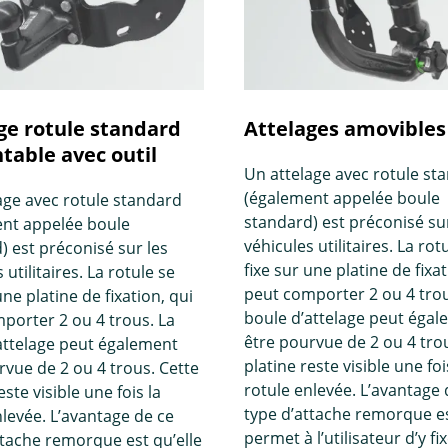
ge rotule standard
Attelages amovibles
able avec outil
Un attelage avec rotule st
(également appelée boule
age avec rotule standard
standard) est préconisé sur
nt appelée boule
véhicules utilitaires. La rot
) est préconisé sur les
fixe sur une platine de fixat
 utilitaires. La rotule se
peut comporter 2 ou 4 trou
une platine de fixation, qui
boule d’attelage peut éga
porter 2 ou 4 trous. La
être pourvue de 2 ou 4 tro
attelage peut également
platine reste visible une foi
rvue de 2 ou 4 trous. Cette
rotule enlevée. L’avantage 
este visible une fois la
type d’attache remorque es
nlevée. L’avantage de ce
permet à l’utilisateur d’y fi
ttache remorque est qu’elle